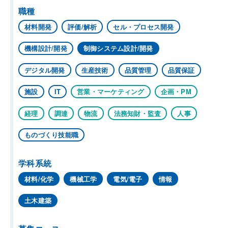
職種
材料開発
評価/解析
セル・プロセス開発
機構設計/開発
制御システム設計/開発
デジタル開発
生産技術
品質管理
品質保証
施設
IT
営業・マーケティング
企画・PM
経理
調達
物流
法務知財・監査
人事
ものづくり技能職
学科系統
材料/化学
機械工学
電気/電子
情報
土木建築