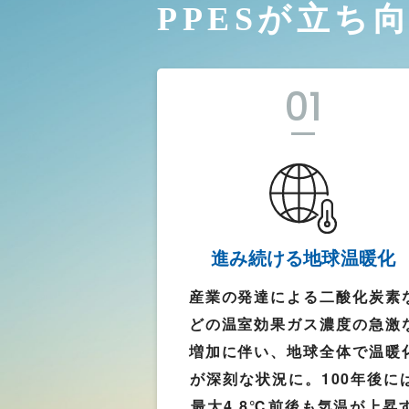
PPESが立
01
進み続ける地球温暖化
産業の発達による二酸化炭素
どの温室効果ガス濃度の急激
増加に伴い、地球全体で温暖
が深刻な状況に。100年後に
最大4.8℃前後も気温が上昇