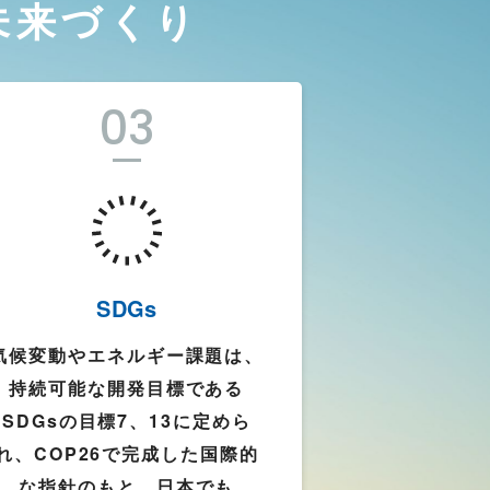
未来づくり
03
SDGs
気候変動やエネルギー課題は、
持続可能な開発目標である
SDGsの目標7、13に定めら
れ、COP26で完成した国際的
な指針のもと、日本でも