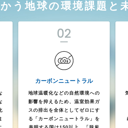
ち向かう地球の環境課題と
02
カーボンニュートラル
な
地球温暖化などの自然環境への
な
影響を抑えるため、温室効果ガ
化
スの排出を全体としてゼロにす
は
る「カーボンニュートラル」を
す
表明する国は150以上。「脱炭