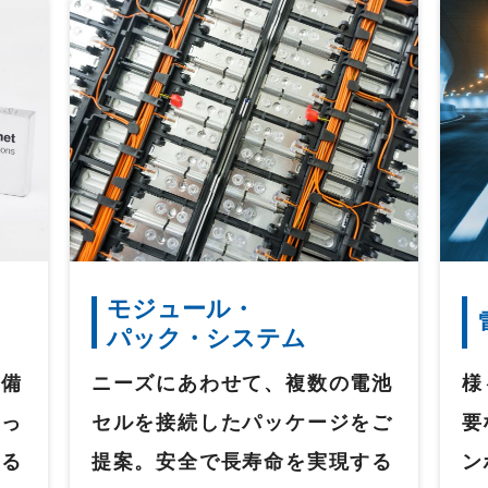
モジュール・
パック・システム
を備
ニーズにあわせて、複数の電池
様
くっ
セルを接続したパッケージをご
要
する
提案。安全で長寿命を実現する
ン