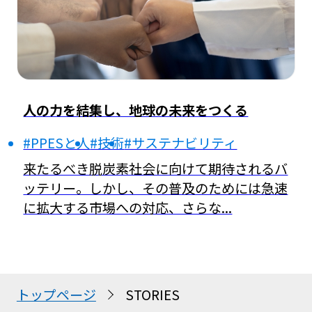
人の力を結集し、地球の未来をつくる
#PPESと人
#技術
#サステナビリティ
来たるべき脱炭素社会に向けて期待されるバ
ッテリー。しかし、その普及のためには急速
に拡大する市場への対応、さらな...
トップページ
STORIES