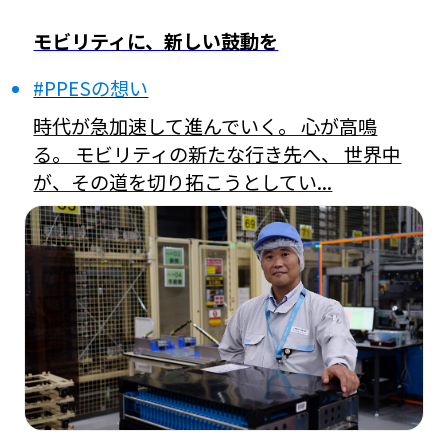
モビリティに、新しい鼓動を
#PPESの想い
時代が急加速して進んでいく。 心が高鳴
る。 モビリティの新たな行き先へ、 世界中
が、その道を切り拓こうとしてい...