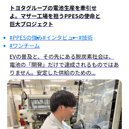
トヨタグループの電池生産を牽引せ
よ。マザー工場を担うPPESの使命と
巨大プロジェクト
#PPESの強み
#インタビュー
#技術
#ワンチーム
EVの普及と、その先にある脱炭素社会は、
電池の「開発」だけで達成されるものではあ
りません。安定した供給のための...