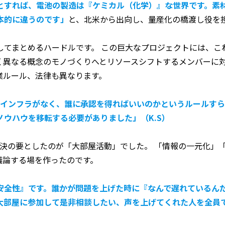
とすれば、電池の製造は『ケミカル（化学）』な世界です。素
本的に違うのです」
と、北米から出向し、量産化の橋渡し役を担
してまとめるハードルです。 この巨大なプロジェクトには、こ
く異なる概念のモノづくりへとリソースシフトするメンバーに
業ルール、法律も異なります。
有のインフラがなく、誰に承認を得ればいいのかというルールす
ウハウを移転する必要がありました」（K.S）
解決の要としたのが「大部屋活動」でした。 「情報の一元化」
議論する場を作ったのです。
安全性』です。誰かが問題を上げた時に『なんで遅れているん
大部屋に参加して是非相談したい、声を上げてくれた人を全員