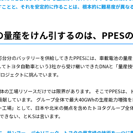
ことと、それを安定的に作ることは、根本的に難易度が異なる
量産をけん引するのは、PPES
70万台分のバッテリーを供給してきたPPESには、車載電池の
てトヨタ自動車という3社から受け継いできたDNAと「量産技術
産プロジェクトに挑んでいます。
体の工場リソースだけでは限界があります。 そこでPPESは、
献しています。 グループ全体で最大40GWhの生産能力増強を
ー工場」として、日本や北米の拠点を含めたトヨタグループ全
できない、とK.Sは言います。
、サンヨー、パナソニック、トヨタの最高峰の技術を一つに集