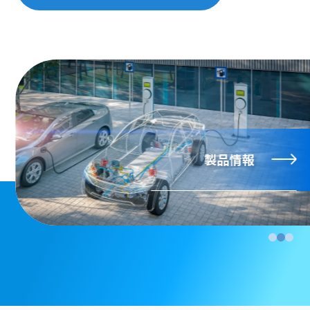
モビリティに、新し
企業情報
製品情報
い鼓動を