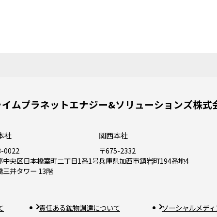
ライムプラネットエナジー&ソリューションズ株式
本社
関西本社
-0022
〒675-2332
都中央区日本橋室町二丁目1番1号
兵庫県加西市鎮岩町194番地4
橋三井タワー 13階
て
責任ある鉱物調達について
ソーシャルメディ