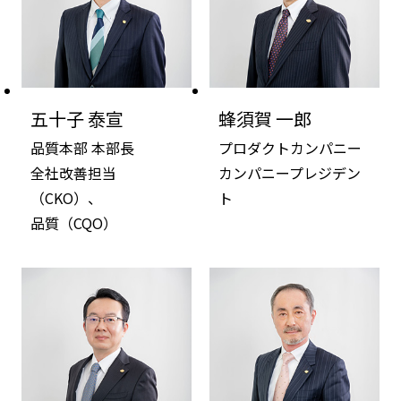
五十子 泰宣
蜂須賀 一郎
品質本部 本部長
プロダクトカンパニー
全社改善担当
カンパニープレジデン
（CKO）、
ト
品質（CQO）