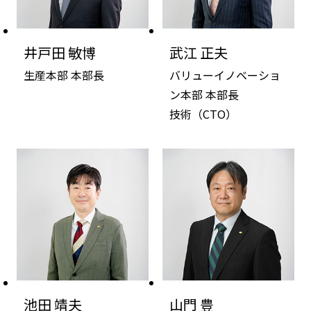
井戸田 敏博
武江 正夫
生産本部 本部長
バリューイノベーショ
ン本部 本部長
技術（CTO）
池田 靖夫
山門 豊