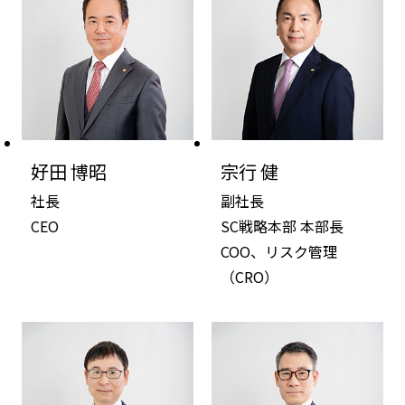
好田 博昭
宗行 健
社長
副社長
CEO
SC戦略本部 本部長
COO、リスク管理
（CRO）