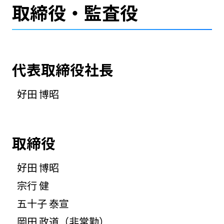
取締役・監査役
代表取締役社長
好田 博昭
取締役
好田 博昭
宗行 健
五十子 泰宣
岡田 政道（非常勤）