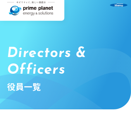
Menu
Directors &
Officers
役員一覧