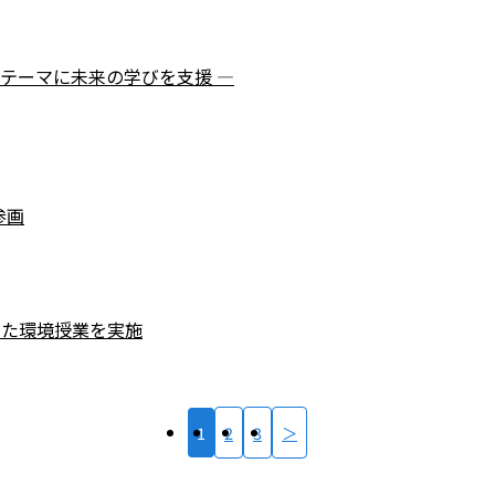
をテーマに未来の学びを支援 ―
参画
した環境授業を実施
1
2
3
＞