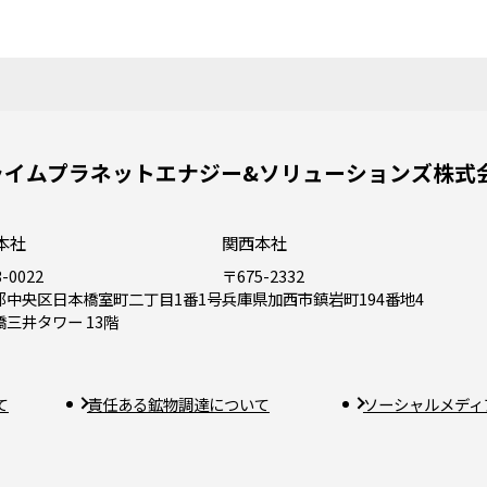
ライムプラネットエナジー&ソリューションズ株式
本社
関西本社
-0022
〒675-2332
都中央区日本橋室町二丁目1番1号
兵庫県加西市鎮岩町194番地4
橋三井タワー 13階
て
責任ある鉱物調達について
ソーシャルメディ