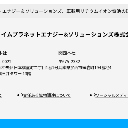
ト エナジー＆ソリューションズ、車載用リチウムイオン電池の
ライムプラネットエナジー&ソリューションズ株式
本社
関西本社
-0022
〒675-2332
都中央区日本橋室町二丁目1番1号
兵庫県加西市鎮岩町194番地4
橋三井タワー 13階
て
責任ある鉱物調達について
ソーシャルメディ