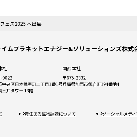
ェス2025 へ出展
ライムプラネットエナジー&ソリューションズ株式
本社
関西本社
-0022
〒675-2332
都中央区日本橋室町二丁目1番1号
兵庫県加西市鎮岩町194番地4
橋三井タワー 13階
て
責任ある鉱物調達について
ソーシャルメディ